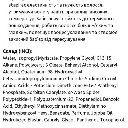
зберігає еластичність та гнучкість волосся,
утримуючи вологу навіть при впливі високих
температур. Забезпечує стійкість до термічного
пошкодження, робить волосся більш м'яким та
гладким, полегшує процес укладання та створює
захисний бар’єр від пересушування.
Склад (INCI):
Water, Isopropyl Myristate, Propylene Glycol, C13-15
Alkane, Polyglyceryl-6 Oleate, Behenyl Alcohol, Cetearyl
Alcohol, Quaternium-98, Hydroxyethyl
Cetearamidopropyldimonium Chloride, Sodium Cocoyl
Amino Acids - Potassium Dimethicone PEG-7 Panthenyl
Phosphate, Sorbitan Caprylate, sr-Wasp Spider
Polypeptide-1, Polyquaternium-22, Propanediol, Benzoic
Acid, Ethylhexyl Methoxycinnamate, Diethylamino
Hydroxybenzoyl Hexyl Benzoate, Parfume, Jojoba Oil,
Hydrolyzed Elastin, Caprylyl Glycol, Panthenol, Tocopherol.