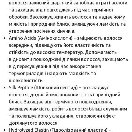
волосся захисний шар, який запобігає втраті вологи
та захищає від пошкоджень під час термічної
обробки. Зволожує, живить волосся та надає йому
м'якість і природний блиск, зменшуючи ламкість та
утворення посічених кінчиків.
Amino Acids (Амінокислоти) – зміцнюють волосся
зсередини, підвищують його еластичність та
стійкість до високих температур. Допомагають
відновити пошкоджені ділянки волосся, захищають
від пересушування під час використання
термоприладів і надають гладкість та
шовковистість.
Silk Peptide (Шовковий пептид) – розгладжує
волосся, додає йому шовковистість і природний
блиск. Захищає від термічного пошкодження,
зменшує ламкість, робить волосся більш слухняним
та полегшує його укладання, створюючи ефект
доглянутого волосся.
Hydrolyzed Elastin (Гідролізований еластин) –