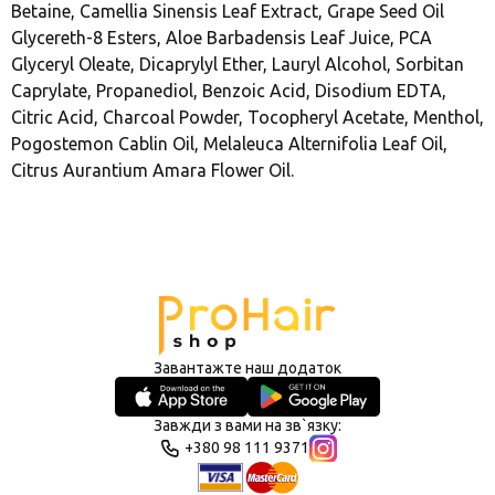
Betaine, Camellia Sinensis Leaf Extract, Grape Seed Oil
Glycereth-8 Esters, Aloe Barbadensis Leaf Juice, PCA
Glyceryl Oleate, Dicaprylyl Ether, Lauryl Alcohol, Sorbitan
Caprylate, Propanediol, Benzoic Acid, Disodium EDTA,
Citric Acid, Charcoal Powder, Tocopheryl Acetate, Menthol,
Pogostemon Cablin Oil, Melaleuca Alternifolia Leaf Oil,
Citrus Aurantium Amara Flower Oil.
Завантажте наш додаток
Завжди з вами на зв`язку:
+380 98 111 9371