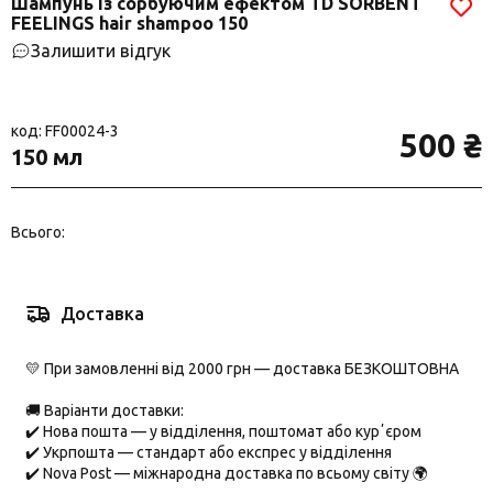
Шампунь із сорбуючим ефектом TD SORBENT
FEELINGS hair shampoo 150
Залишити відгук
код: FF00024-3
500 ₴
150 мл
Всього:
Доставка
💛 При замовленні від 2000 грн — доставка БЕЗКОШТОВНА
🚚 Варіанти доставки:
✔️
Нова пошта
— у відділення, поштомат або курʼєром
✔️
Укрпошта
— стандарт або експрес у відділення
✔️
Nova Post
— міжнародна доставка по всьому світу 🌍