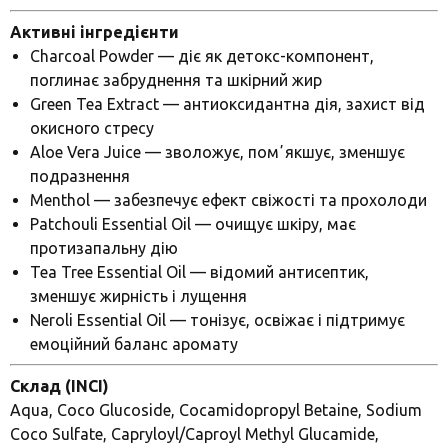
Активні інгредієнти
Charcoal Powder — діє як детокс-компонент,
поглинає забруднення та шкірний жир
Green Tea Extract — антиоксидантна дія, захист від
окисного стресу
Aloe Vera Juice — зволожує, помʼякшує, зменшує
подразнення
Menthol — забезпечує ефект свіжості та прохолоди
Patchouli Essential Oil — очищує шкіру, має
протизапальну дію
Tea Tree Essential Oil — відомий антисептик,
зменшує жирність і лущення
Neroli Essential Oil — тонізує, освіжає і підтримує
емоційний баланс аромату
Склад (INCI)
Aqua, Coco Glucoside, Cocamidopropyl Betaine, Sodium
Coco Sulfate, Capryloyl/Caproyl Methyl Glucamide,