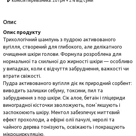
✔️ комісія перевізника: 20 грн + 2% від суми
Опис
Опис продукту
Трихологічний шампунь з пудрою активованого
вугілля, створений для глибокого, але делікатного
очищення шкіри голови. Формула розроблена для
нормальної та схильної до жирності шкіри — особливо
у випадках, коли є відчуття забруднення, важкості чи
втрати свіжості.
Пудра активованого вугілля діє як природний сорбент:
виводить залишки себуму, токсини, пил та
забруднення з пор шкіри. Сік алое, бетаїн і гліцериди
виноградної кісточки зволожують, помʼякшують і
заспокоюють шкіру. Ментол забезпечує миттєвий
ефект прохолоди, а ефірні олії пачулі, неролі та
чайного дерева тонізують, освіжають і покращують
мікроциркуляцію.