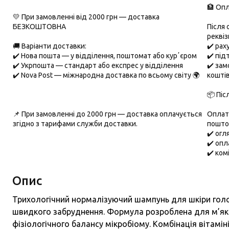
🏦 Опл
💛 При замовленні від 2000 грн — доставка
БЕЗКОШТОВНА
Після
реквіз
🚚 Варіанти доставки:
✔️ ра
✔️
Нова пошта
— у відділення, поштомат або курʼєром
✔️ під
✔️
Укрпошта
— стандарт або експрес у відділення
✔️ зам
✔️
Nova Post
— міжнародна доставка по всьому світу 🌍
кошті
📦 Піс
📌 При замовленні до
2000 грн
— доставка оплачується
Оплата
згідно з тарифами служби доставки.
пошто
✔️ ог
✔️ опл
✔️ ком
Опис
Трихологічний нормалізуючий шампунь для шкіри голо
швидкого забруднення. Формула розроблена для м’яко
фізіологічного балансу мікробіому. Комбінація вітамін