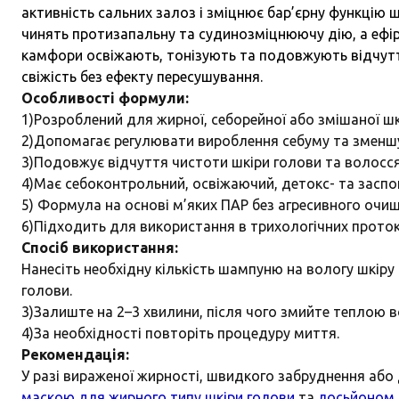
активність сальних залоз і зміцнює бар’єрну функцію 
чинять протизапальну та судинозміцнюючу дію, а ефірні
камфори освіжають, тонізують та подовжують відчутт
свіжість без ефекту пересушування.
Особливості формули:
1)Розроблений для жирної, себорейної або змішаної шк
2)Допомагає регулювати вироблення себуму та зменш
3)Подовжує відчуття чистоти шкіри голови та волосс
4)Має себоконтрольний, освіжаючий, детокс- та заспо
5) Формула на основі м’яких ПАР без агресивного очи
6)Підходить для використання в трихологічних прото
Спосіб використання:
Нанесіть необхідну кількість шампуню на вологу шкіру
голови.
3)Залиште на 2–3 хвилини, після чого змийте теплою 
4)За необхідності повторіть процедуру миття.
Рекомендація:
У разі вираженої жирності, швидкого забруднення аб
маскою для жирного типу шкіри голови
та
лосьйоном п