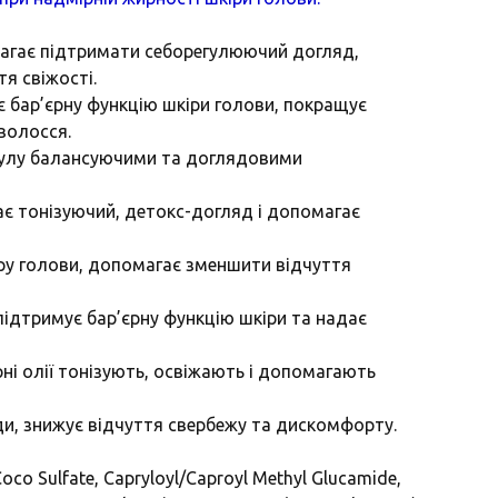
омагає підтримати себорегулюючий догляд,
я свіжості.
мує бар’єрну функцію шкіри голови, покращує
волосся.
рмулу балансуючими та доглядовими
має тонізуючий, детокс-догляд і допомагає
іру голови, допомагає зменшити відчуття
 підтримує бар’єрну функцію шкіри та надає
фірні олії тонізують, освіжають і допомагають
и, знижує відчуття свербежу та дискомфорту.
co Sulfate, Capryloyl/Caproyl Methyl Glucamide,