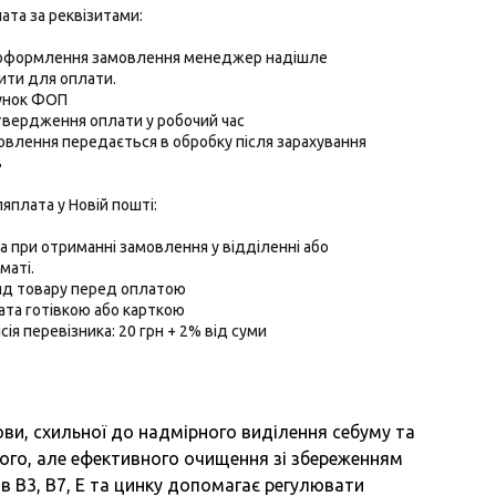
ата за реквізитами:
 оформлення замовлення менеджер надішле
ити для оплати.
хунок ФОП
твердження оплати у робочий час
овлення передається в обробку після зарахування
в
ляплата у Новій пошті:
 при отриманні замовлення у відділенні або
маті.
ляд товару перед оплатою
ата готівкою або карткою
ісія перевізника: 20 грн + 2% від суми
ви, схильної до надмірного виділення себуму та
го, але ефективного очищення зі збереженням
ів B3, B7, E та цинку допомагає регулювати