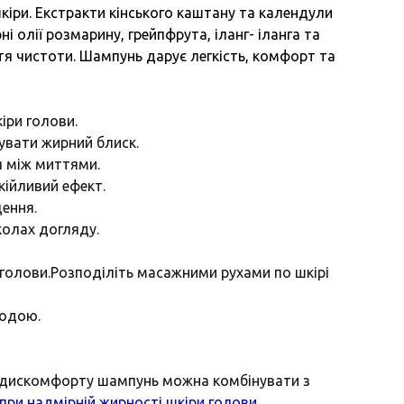
шкіри. Екстракти кінського каштану та календули
 олії розмарину, грейпфрута, іланг- іланга та
я чистоти. Шампунь дарує легкість, комфорт та
іри голови.
увати жирний блиск.
я між миттями.
кійливий ефект.
щення.
колах догляду.
 голови.Розподіліть масажними рухами по шкірі
водою.
о дискомфорту шампунь можна комбінувати з
ри надмірній жирності шкіри голови.