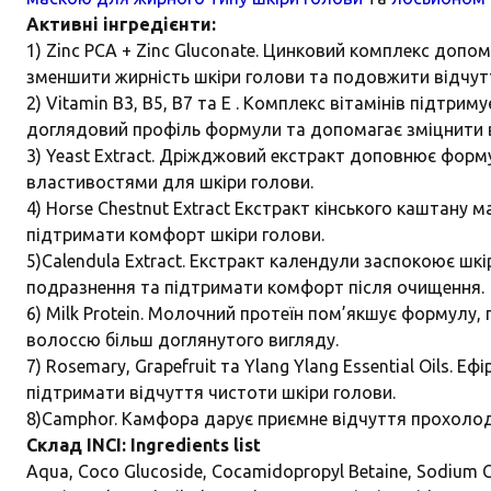
Активні інгредієнти:
1) Zinc PCA + Zinc Gluconate. Цинковий комплекс доп
зменшити жирність шкіри голови та подовжити відчутт
2) Vitamin B3, B5, B7 та E . Комплекс вітамінів підтри
доглядовий профіль формули та допомагає зміцнити 
3) Yeast Extract. Дріжджовий екстракт доповнює фо
властивостями для шкіри голови.
4) Horse Chestnut Extract Екстракт кінського каштану 
підтримати комфорт шкіри голови.
5)Calendula Extract. Екстракт календули заспокоює шк
подразнення та підтримати комфорт після очищення.
6) Milk Protein. Молочний протеїн пом’якшує формулу,
волоссю більш доглянутого вигляду.
7) Rosemary, Grapefruit та Ylang Ylang Essential Oils. Е
підтримати відчуття чистоти шкіри голови.
8)Camphor. Камфора дарує приємне відчуття прохолод
Склад INCI: Ingredients list
Aqua, Coco Glucoside, Cocamidopropyl Betaine, Sodium Co