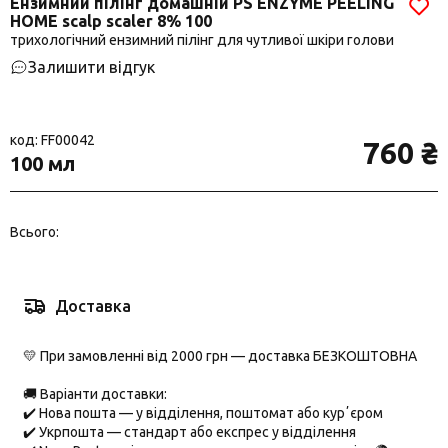
Ензимний пілінг домашній PS ENZYME PEELING
HOME scalp scaler 8% 100
трихологічний ензимний пілінг для чутливої шкіри голови
Залишити відгук
код: FF00042
760 ₴
100 мл
Всього:
Доставка
💛 При замовленні від 2000 грн — доставка БЕЗКОШТОВНА
🚚 Варіанти доставки:
✔️
Нова пошта
— у відділення, поштомат або курʼєром
✔️
Укрпошта
— стандарт або експрес у відділення