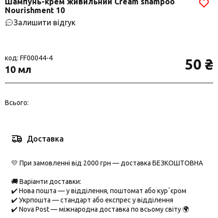
Шампунь-крем живильний Cream shampoo
Nourishment 10
Залишити відгук
код: FF00044-4
50 ₴
10 мл
Всього:
Доставка
💛 При замовленні від 2000 грн — доставка БЕЗКОШТОВНА
🚚 Варіанти доставки:
✔️
Нова пошта
— у відділення, поштомат або курʼєром
✔️
Укрпошта
— стандарт або експрес у відділення
✔️
Nova Post
— міжнародна доставка по всьому світу 🌍