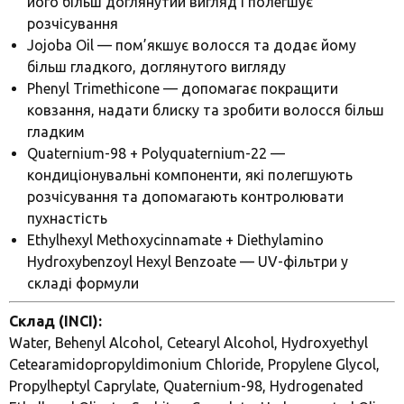
його більш доглянутий вигляд і полегшує
розчісування
Jojoba Oil — пом’якшує волосся та додає йому
більш гладкого, доглянутого вигляду
Phenyl Trimethicone — допомагає покращити
ковзання, надати блиску та зробити волосся більш
гладким
Quaternium-98 + Polyquaternium-22 —
кондиціонувальні компоненти, які полегшують
розчісування та допомагають контролювати
пухнастість
Ethylhexyl Methoxycinnamate + Diethylamino
Hydroxybenzoyl Hexyl Benzoate — UV-фільтри у
складі формули
Склад (INCI):
Water, Behenyl Alcohol, Cetearyl Alcohol, Hydroxyethyl
Cetearamidopropyldimonium Chloride, Propylene Glycol,
Propylheptyl Caprylate, Quaternium-98, Hydrogenated