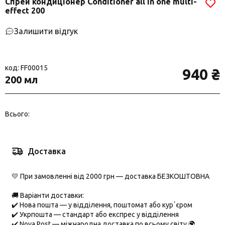
Спрей кондиціонер Conditioner all in one multi-
effect 200
Залишити відгук
код: FF00015
940 ₴
200 мл
Всього:
Доставка
💛 При замовленні від 2000 грн — доставка БЕЗКОШТОВНА
🚚 Варіанти доставки:
✔️
Нова пошта
— у відділення, поштомат або курʼєром
✔️
Укрпошта
— стандарт або експрес у відділення
✔️
Nova Post
— міжнародна доставка по всьому світу 🌍