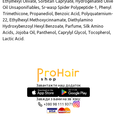
Ethylhexyl Olivate, Sorbitan Caprylate, Hydrogenated Olive
Oil Unsaponifiables, Sr-wasp Spider Polypeptide-1, Phenyl
Trimethicone, Propanediol, Benzoic Acid, Polyquaternium-
22, Ethylhexyl Methoxycinnamate, Diethylamino
Hydroxybenzoyl Hexyl Benzoate, Parfume, Silk Amino
Acids, Jojoba Oil, Panthenol, Caprylyl Glycol, Tocopherol,
Lactic Acid.
Завантажте наш додаток
Завжди з вами на зв`язку:
+380 98 111 9371