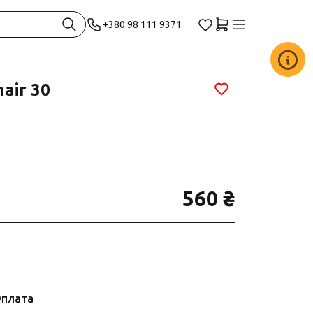
+380 98 111 9371
hair 30
560 ₴
плата