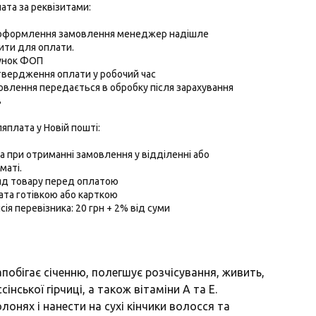
ата за реквізитами:
 оформлення замовлення менеджер надішле
ити для оплати.
хунок ФОП
твердження оплати у робочий час
овлення передається в обробку після зарахування
в
ляплата у Новій пошті:
 при отриманні замовлення у відділенні або
маті.
ляд товару перед оплатою
ата готівкою або карткою
ісія перевізника: 20 грн + 2% від суми
побігає січенню, полегшує розчісування, живить,
інської гірчиці, а також вітаміни А та Е.
лонях і нанести на сухі кінчики волосся та