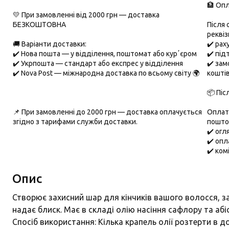
🏦 Опл
💛 При замовленні від 2000 грн — доставка
БЕЗКОШТОВНА
Після
реквіз
🚚 Варіанти доставки:
✔️ ра
✔️
Нова пошта
— у відділення, поштомат або курʼєром
✔️ під
✔️
Укрпошта
— стандарт або експрес у відділення
✔️ зам
✔️
Nova Post
— міжнародна доставка по всьому світу 🌍
кошті
📦 Піс
📌 При замовленні до
2000 грн
— доставка оплачується
Оплата
згідно з тарифами служби доставки.
пошто
✔️ ог
✔️ опл
✔️ ком
Опис
Створює захисний шар для кінчиків вашого волосся, за
надає блиск. Має в складі олію насіння сафлору та абісс
Спосіб використання: Кілька крапель олії розтерти в до