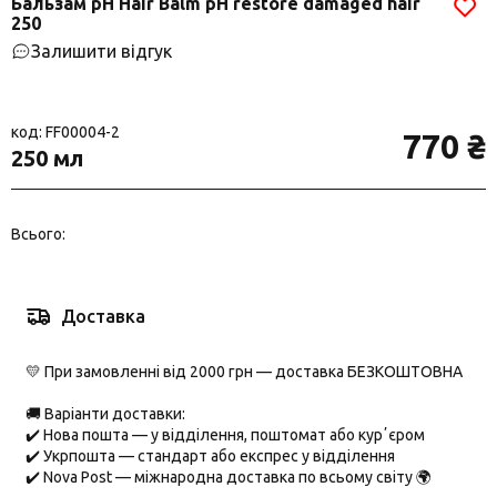
Бальзам pH Hair Balm pH restore damaged hair
250
Залишити відгук
код: FF00004-2
770 ₴
250 мл
Всього:
Доставка
💛 При замовленні від 2000 грн — доставка БЕЗКОШТОВНА
🚚 Варіанти доставки:
✔️
Нова пошта
— у відділення, поштомат або курʼєром
✔️
Укрпошта
— стандарт або експрес у відділення
✔️
Nova Post
— міжнародна доставка по всьому світу 🌍