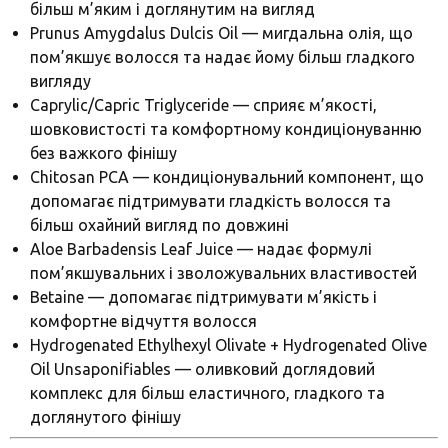
більш м’яким і доглянутим на вигляд
Prunus Amygdalus Dulcis Oil — мигдальна олія, що
пом’якшує волосся та надає йому більш гладкого
вигляду
Caprylic/Capric Triglyceride — сприяє м’якості,
шовковистості та комфортному кондиціонуванню
без важкого фінішу
Chitosan PCA — кондиціонувальний компонент, що
допомагає підтримувати гладкість волосся та
більш охайний вигляд по довжині
Aloe Barbadensis Leaf Juice — надає формулі
пом’якшувальних і зволожувальних властивостей
Betaine — допомагає підтримувати м’якість і
комфортне відчуття волосся
Hydrogenated Ethylhexyl Olivate + Hydrogenated Olive
Oil Unsaponifiables — оливковий доглядовий
комплекс для більш еластичного, гладкого та
доглянутого фінішу