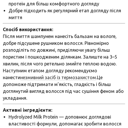
протеїн для більш комфортного догляду
Добре підходить як регулярний етап догляду після
миття
Спосіб використання:
Після миття шампунем нанесіть бальзам на вологе,
добре підсушене рушником волосся. Рівномірно
розподіліть по довжині, приділяючи увагу більш
пористим і пошкодженим ділянкам. Залиште на 3–5
хвилин, після чого ретельно змийте теплою водою.
Наступним етапом догляду рекомендуємо
нанести
незмивний засіб із термозахистом
.
Це
допоможе підтримати м’якість, гладкість і більш
доглянутий вигляд волосся під час сушіння феном або
укладання.
Активні інгредієнти:
Hydrolyzed Milk Protein — доповнює доглядові
властивості формули, допомагає зробити волосся