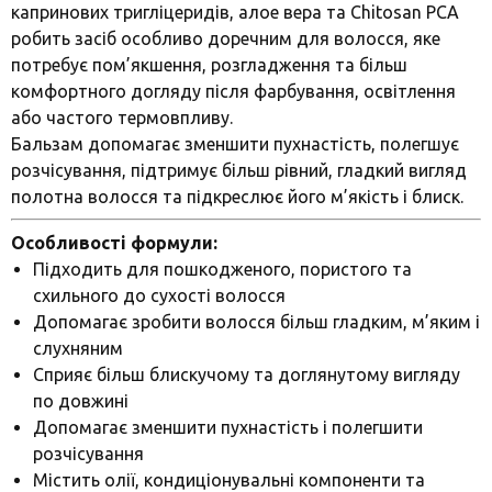
капринових тригліцеридів, алое вера та Chitosan PCA
робить засіб особливо доречним для волосся, яке
потребує пом’якшення, розгладження та більш
комфортного догляду після фарбування, освітлення
або частого термовпливу.
Бальзам допомагає зменшити пухнастість, полегшує
розчісування, підтримує більш рівний, гладкий вигляд
полотна волосся та підкреслює його м’якість і блиск.
Особливості формули:
Підходить для пошкодженого, пористого та
схильного до сухості волосся
Допомагає зробити волосся більш гладким, м’яким і
слухняним
Сприяє більш блискучому та доглянутому вигляду
по довжині
Допомагає зменшити пухнастість і полегшити
розчісування
Містить олії, кондиціонувальні компоненти та