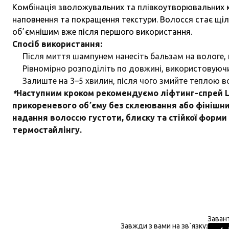
Комбінація зволожувальних та плівкоутворювальних 
наповнення та покращення текстури. Волосся стає щіл
обʼємнішим вже після першого використання.
Спосіб використання:
Після миття шампунем нанесіть бальзам на вологе,
Рівномірно розподіліть по довжині, використовуючи
Залиште на 3–5 хвилин, після чого змийте теплою 
*
Наступним кроком рекомендуємо
ліфтинг-спрей 
прикореневого обʼєму без склеювання або фініш
надання волоссю густоти, блиску та стійкої форми 
термостайлінгу.
Заван
Завжди з вами на зв`язку: