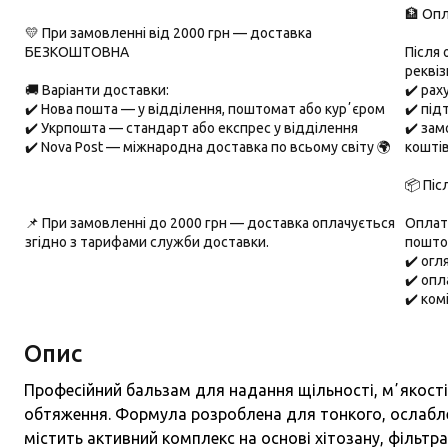
🏦 Опл
💛 При замовленні від 2000 грн — доставка
БЕЗКОШТОВНА
Після
реквіз
🚚 Варіанти доставки:
✔️ ра
✔️
Нова пошта
— у відділення, поштомат або курʼєром
✔️ під
✔️
Укрпошта
— стандарт або експрес у відділення
✔️ зам
✔️
Nova Post
— міжнародна доставка по всьому світу 🌍
кошті
📦 Піс
📌 При замовленні до
2000 грн
— доставка оплачується
Оплата
згідно з тарифами служби доставки.
пошто
✔️ ог
✔️ опл
✔️ ком
Опис
Професійний бальзам для надання щільності, мʼякост
обтяження. Формула розроблена для тонкого, ослабл
містить активний комплекс на основі хітозану, фільтра