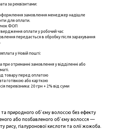
ата за реквізитами:
 оформлення замовлення менеджер надішле
ити для оплати.
хунок ФОП
твердження оплати у робочий час
овлення передається в обробку після зарахування
в
ляплата у Новій пошті:
 при отриманні замовлення у відділенні або
маті.
ляд товару перед оплатою
ата готівкою або карткою
ісія перевізника: 20 грн + 2% від суми
і та природного обʼєму волоссю без ефекту
еного або позбавленого обʼєму волосся —
ту рису, гіалуронової кислоти та олії жожоба.