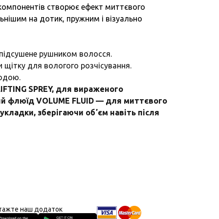
компонентів створює ефект миттєвого
ьнішим на дотик, пружним і візуально
 підсушене рушником волосся.
 щітку для вологого розчісування.
водою.
LIFTING SPREY, для вираженого
ний флюїд VOLUMЕ FLUID — для миттєвого
укладки, зберігаючи обʼєм навіть після
тажте наш додаток