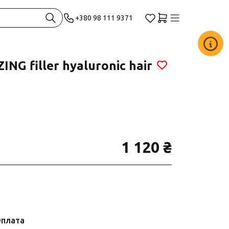
+380 98 111 9371
G filler hyaluronic hair
1 120 ₴
плата