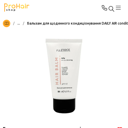
/
...
/
Бальзам для щоденного кондиціонування DAILY AIR conditi