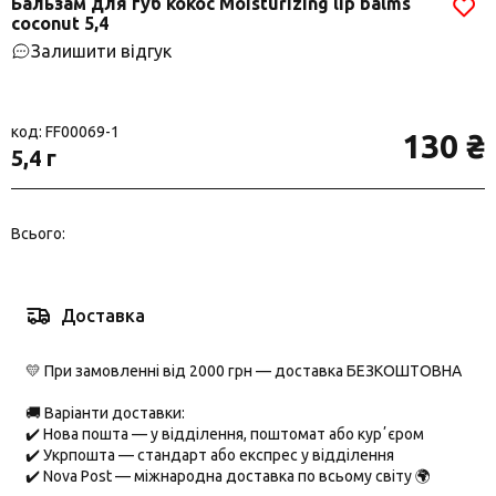
Бальзам для губ кокос Moisturizing lip balms
coconut 5,4
Залишити відгук
код: FF00069-1
130 ₴
5,4 г
Всього:
Доставка
💛 При замовленні від 2000 грн — доставка БЕЗКОШТОВНА
🚚 Варіанти доставки:
✔️
Нова пошта
— у відділення, поштомат або курʼєром
✔️
Укрпошта
— стандарт або експрес у відділення
✔️
Nova Post
— міжнародна доставка по всьому світу 🌍